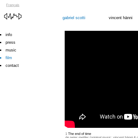
Français
gabriel scotti
vincent hänni
info
press
music
film
contact
1
The end of time
de peter mettler (original music: vincent hänni & g