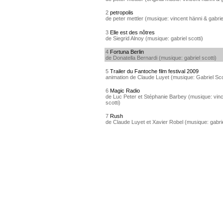
2
petropolis
de peter mettler (musique: vincent hänni & gabriel
3
Elle est des nôtres
de Siegrid Alnoy (musique: gabriel scotti)
4
Fortuna Berlin
de Donatella Bernardi (musique: gabriel scotti)
5
Trailer du Fantoche film festival 2009
animation de Claude Luyet (musique: Gabriel Sco
6
Magic Radio
de Luc Peter et Stéphanie Barbey (musique: vinc
scotti)
7
Rush
de Claude Luyet et Xavier Robel (musique: gabrie